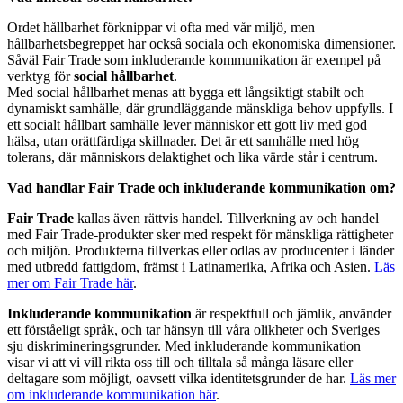
Ordet hållbarhet förknippar vi ofta med vår miljö, men
hållbarhetsbegreppet har också sociala och ekonomiska dimensioner.
Såväl Fair Trade som inkluderande kommunikation är exempel på
verktyg för
social hållbarhet
.
Med social hållbarhet menas att bygga ett långsiktigt stabilt och
dynamiskt samhälle, där grundläggande mänskliga behov uppfylls. I
ett socialt hållbart samhälle lever människor ett gott liv med god
hälsa, utan orättfärdiga skillnader. Det är ett samhälle med hög
tolerans, där människors delaktighet och lika värde står i centrum.
Vad handlar Fair Trade och inkluderande kommunikation om?
Fair Trade
kallas även rättvis handel. Tillverkning av och handel
med Fair Trade-produkter sker med respekt för mänskliga rättigheter
och miljön. Produkterna tillverkas eller odlas av producenter i länder
med utbredd fattigdom, främst i Latinamerika, Afrika och Asien.
Läs
mer om Fair Trade här
.
Inkluderande kommunikation
är respektfull och jämlik, använder
ett förståeligt språk, och tar hänsyn till våra olikheter och Sveriges
sju diskrimineringsgrunder. Med inkluderande kommunikation
visar vi att vi vill rikta oss till och tilltala så många läsare eller
deltagare som möjligt, oavsett vilka identitetsgrunder de har.
Läs mer
om inkluderande kommunikation här
.