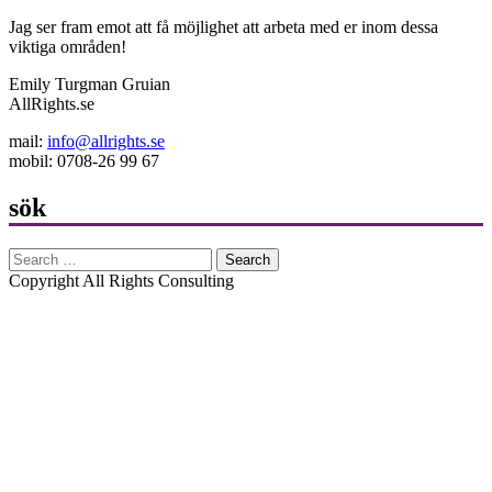
Jag ser fram emot att få möjlighet att arbeta med er inom dessa
viktiga områden!
Emily Turgman Gruian
AllRights.se
mail:
info@allrights.se
mobil: 0708-26 99 67
sök
Search
for:
Copyright All Rights Consulting