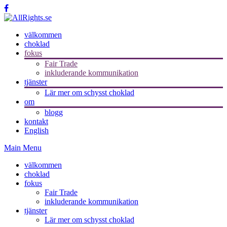
välkommen
choklad
fokus
Fair Trade
inkluderande kommunikation
tjänster
Lär mer om schysst choklad
om
blogg
kontakt
English
Main Menu
välkommen
choklad
fokus
Fair Trade
inkluderande kommunikation
tjänster
Lär mer om schysst choklad