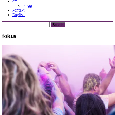
om
blogg
kontakt
English
fokus