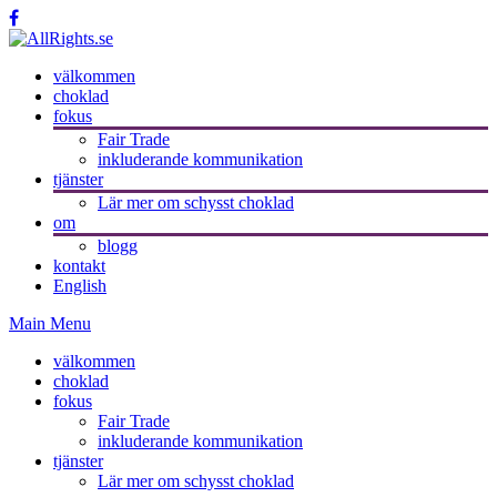
välkommen
choklad
fokus
Fair Trade
inkluderande kommunikation
tjänster
Lär mer om schysst choklad
om
blogg
kontakt
English
Main Menu
välkommen
choklad
fokus
Fair Trade
inkluderande kommunikation
tjänster
Lär mer om schysst choklad