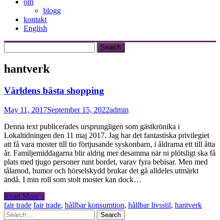
om
blogg
kontakt
English
hantverk
Världens bästa shopping
May 11, 2017
September 15, 2022
admin
Denna text publicerades ursprungligen som gästkrönika i
Lokaltidningen den 11 maj 2017. Jag har det fantastiska privilegiet
att få vara moster till tio förtjusande syskonbarn, i åldrarna ett till åtta
år. Familjemiddagarna blir aldrig mer desamma när ni plötsligt ska få
plats med tjugo personer runt bordet, varav fyra bebisar. Men med
tålamod, humor och hörselskydd brukar det gå alldeles utmärkt
ändå. I min roll som stolt moster kan dock…
Read More »
fair trade
fair trade
,
hållbar konsumtion
,
hållbar livsstil
,
hantverk
Search