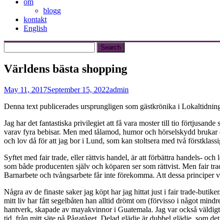
om
blogg
kontakt
English
Världens bästa shopping
May 11, 2017
September 15, 2022
admin
Denna text publicerades ursprungligen som gästkrönika i Lokaltidnin
Jag har det fantastiska privilegiet att få vara moster till tio förtjusan
varav fyra bebisar. Men med tålamod, humor och hörselskydd brukar de
och lov då för att jag bor i Lund, som kan stoltsera med två förstklassi
Syftet med fair trade, eller rättvis handel, är att förbättra handels- o
som både producenten själv och köparen ser som rättvist. Men fair trad
Barnarbete och tvångsarbete får inte förekomma. Att dessa principer ve
Några av de finaste saker jag köpt har jag hittat just i fair trade-b
mitt liv har fått segelbåten han alltid drömt om (förvisso i något min
hantverk, skapade av mayakvinnor i Guatemala. Jag var också väldigt f
tid, från mitt säte på Pågatåget. Delad glädje är dubbel glädje, som det