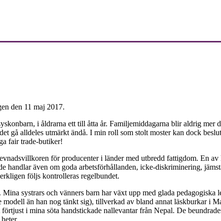
gen den 11 maj 2017.
de syskonbarn, i åldrarna ett till åtta år. Familjemiddagarna blir aldrig me
t gå alldeles utmärkt ändå. I min roll som stolt moster kan dock beslu
ga fair trade-butiker!
ch levnadsvillkoren för producenter i länder med utbredd fattigdom. En av 
e handlar även om goda arbetsförhållanden, icke-diskriminering, jämstäl
rkligen följs kontrolleras regelbundet.
utiker. Mina systrars och vänners barn har växt upp med glada pedagogisk
dre modell än han nog tänkt sig), tillverkad av bland annat läskburkar i
örtjust i mina söta handstickade nallevantar från Nepal. De beundrades
 heter.