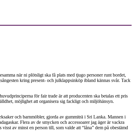
r desamma när ni plötsligt ska få plats med tjugo personer runt bordet,
tsångesten kring present- och julklappsinköp ibland kännas svår. Tack
huvudprinciperna för fair trade är att producenten ska betalas ett pris
ldhet, möjlighet att organisera sig fackligt och miljöhänsyn.
a leksaker och barnmöbler, gjorda av gummiträ i Sri Lanka. Mannen i
 Madagaskar. Flera av de smycken och accessoarer jag äger är vackra
 visst av minst en person till, som valde att “låna” dem på obestämd