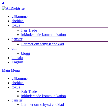
välkommen
choklad
fokus
Fair Trade
inkluderande kommunikation
tjänster
Lär mer om schysst choklad
om
blogg
kontakt
English
Main Menu
välkommen
choklad
fokus
Fair Trade
inkluderande kommunikation
tjänster
Lär mer om schysst choklad