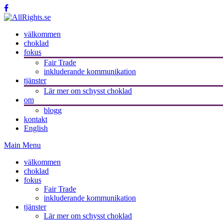
välkommen
choklad
fokus
Fair Trade
inkluderande kommunikation
tjänster
Lär mer om schysst choklad
om
blogg
kontakt
English
Main Menu
välkommen
choklad
fokus
Fair Trade
inkluderande kommunikation
tjänster
Lär mer om schysst choklad