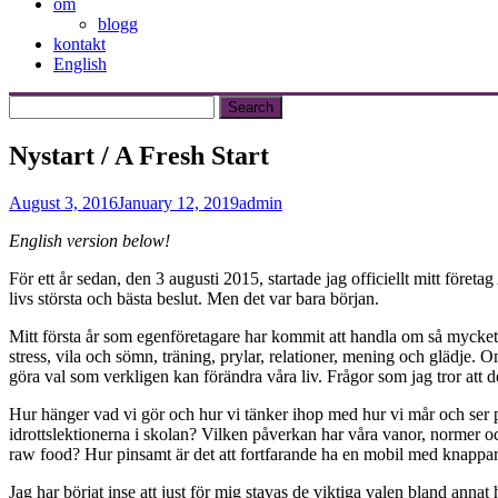
om
blogg
kontakt
English
Nystart / A Fresh Start
August 3, 2016
January 12, 2019
admin
English version below!
För ett år sedan, den 3 augusti 2015, startade jag officiellt mitt företa
livs största och bästa beslut. Men det var bara början.
Mitt första år som egenföretagare har kommit att handla om så mycket 
stress, vila och sömn, träning, prylar, relationer, mening och glädje. O
göra val som verkligen kan förändra våra liv. Frågor som jag tror att d
Hur hänger vad vi gör och hur vi tänker ihop med hur vi mår och ser p
idrottslektionerna i skolan? Vilken påverkan har våra vanor, normer oc
raw food? Hur pinsamt är det att fortfarande ha en mobil med knappar?
Jag har börjat inse att just för mig stavas de viktiga valen bland an