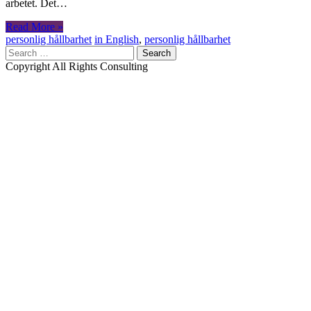
arbetet. Det…
Read More »
personlig hållbarhet
in English
,
personlig hållbarhet
Search
for:
Copyright All Rights Consulting