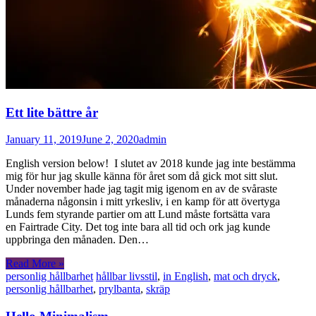
Ett lite bättre år
January 11, 2019
June 2, 2020
admin
English version below! I slutet av 2018 kunde jag inte bestämma
mig för hur jag skulle känna för året som då gick mot sitt slut.
Under november hade jag tagit mig igenom en av de svåraste
månaderna någonsin i mitt yrkesliv, i en kamp för att övertyga
Lunds fem styrande partier om att Lund måste fortsätta vara
en Fairtrade City. Det tog inte bara all tid och ork jag kunde
uppbringa den månaden. Den…
Read More »
personlig hållbarhet
hållbar livsstil
,
in English
,
mat och dryck
,
personlig hållbarhet
,
prylbanta
,
skräp