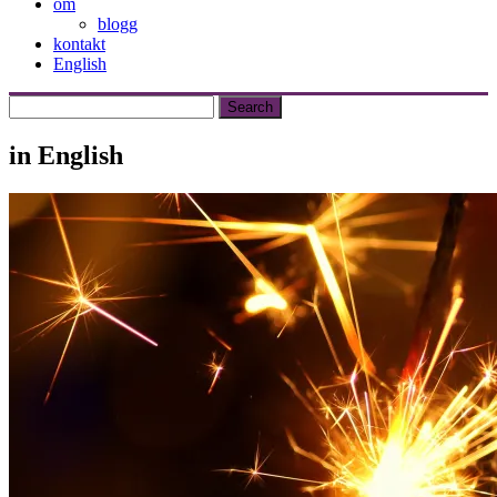
om
blogg
kontakt
English
in English