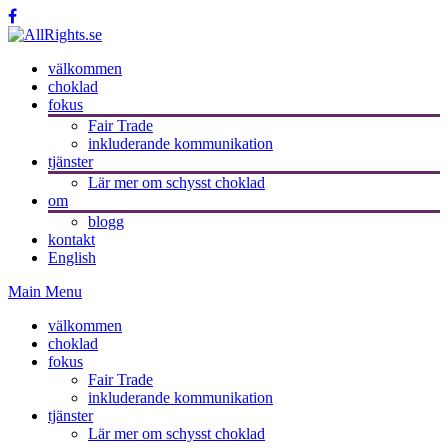
välkommen
choklad
fokus
Fair Trade
inkluderande kommunikation
tjänster
Lär mer om schysst choklad
om
blogg
kontakt
English
Main Menu
välkommen
choklad
fokus
Fair Trade
inkluderande kommunikation
tjänster
Lär mer om schysst choklad