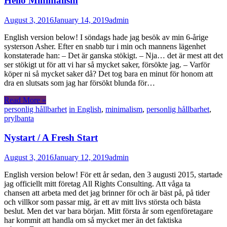
Hello Minimalism
August 3, 2016
January 14, 2019
admin
English version below! I söndags hade jag besök av min 6-årige
systerson Asher. Efter en snabb tur i min och mannens lägenhet
konstaterade han: – Det är ganska stökigt. – Nja… det är mest att det
ser stökigt ut för att vi har så mycket saker, försökte jag. – Varför
köper ni så mycket saker då? Det tog bara en minut för honom att
dra en slutsats som jag har försökt blunda för…
Read More »
personlig hållbarhet
in English
,
minimalism
,
personlig hållbarhet
,
prylbanta
Nystart / A Fresh Start
August 3, 2016
January 12, 2019
admin
English version below! För ett år sedan, den 3 augusti 2015, startade
jag officiellt mitt företag All Rights Consulting. Att våga ta
chansen att arbeta med det jag brinner för och är bäst på, på tider
och villkor som passar mig, är ett av mitt livs största och bästa
beslut. Men det var bara början. Mitt första år som egenföretagare
har kommit att handla om så mycket mer än det faktiska