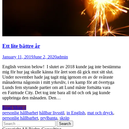
Ett lite bättre år
January 11, 2019
June 2, 2020
admin
English version below! I slutet av 2018 kunde jag inte bestämma
mig för hur jag skulle känna för året som då gick mot sitt slut.
Under november hade jag tagit mig igenom en av de svåraste
månaderna någonsin i mitt yrkesliv, i en kamp för att övertyga
Lunds fem styrande partier om att Lund måste fortsätta vara
en Fairtrade City. Det tog inte bara all tid och ork jag kunde
uppbringa den månaden. Den…
Read More »
personlig hållbarhet
hållbar livsstil
,
in English
,
mat och dryck
,
personlig hållbarhet
,
prylbanta
,
skräp
Search
for: