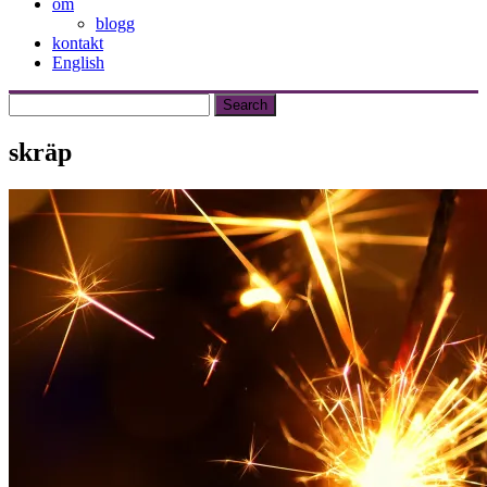
om
blogg
kontakt
English
skräp