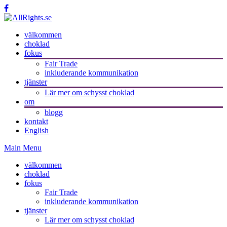
välkommen
choklad
fokus
Fair Trade
inkluderande kommunikation
tjänster
Lär mer om schysst choklad
om
blogg
kontakt
English
Main Menu
välkommen
choklad
fokus
Fair Trade
inkluderande kommunikation
tjänster
Lär mer om schysst choklad