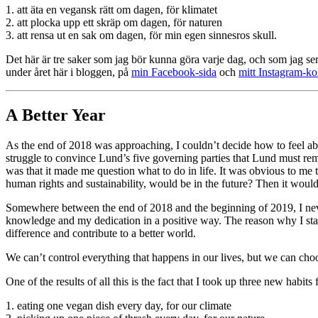
1. att äta en vegansk rätt om dagen, för klimatet
2. att plocka upp ett skräp om dagen, för naturen
3. att rensa ut en sak om dagen, för min egen sinnesros skull.
Det här är tre saker som jag bör kunna göra varje dag, och som jag ser
under året här i bloggen, på
min Facebook-sida
och
mitt Instagram-ko
A Better Year
As the end of 2018 was approaching, I couldn’t decide how to feel abo
struggle to convince Lund’s five governing parties that Lund must rema
was that it made me question what to do in life. It was obvious to me 
human rights and sustainability, would be in the future? Then it woul
Somewhere between the end of 2018 and the beginning of 2019, I neve
knowledge and my dedication in a positive way. The reason why I starte
difference and contribute to a better world.
We can’t control everything that happens in our lives, but we can choo
One of the results of all this is the fact that I took up three new habits
1. eating one vegan dish every day, for our climate