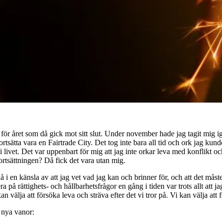
 för året som då gick mot sitt slut. Under november hade jag tagit mig i
tsätta vara en Fairtrade City. Det tog inte bara all tid och ork jag ku
d i livet. Det var uppenbart för mig att jag inte orkar leva med konflikt 
fortsättningen? Då fick det vara utan mig.
i en känsla av att jag vet vad jag kan och brinner för, och att det mås
 på rättighets- och hållbarhetsfrågor en gång i tiden var trots allt att jag
i kan välja att försöka leva och sträva efter det vi tror på. Vi kan välja 
e nya vanor: