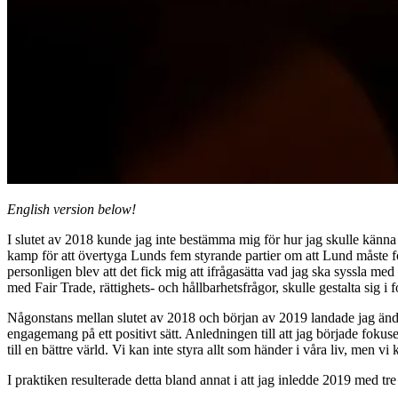
English version below!
I slutet av 2018 kunde jag inte bestämma mig för hur jag skulle känna
kamp för att övertyga Lunds fem styrande partier om att Lund måste for
personligen blev att det fick mig att ifrågasätta vad jag ska syssla me
med Fair Trade, rättighets- och hållbarhetsfrågor, skulle gestalta sig i 
Någonstans mellan slutet av 2018 och början av 2019 landade jag ändå 
engagemang på ett positivt sätt. Anledningen till att jag började fokusera
till en bättre värld. Vi kan inte styra allt som händer i våra liv, men v
I praktiken resulterade detta bland annat i att jag inledde 2019 med tr