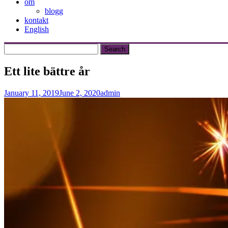
om
blogg
kontakt
English
Ett lite bättre år
January 11, 2019
June 2, 2020
admin