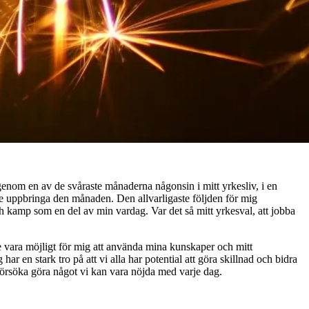
genom en av de svåraste månaderna någonsin i mitt yrkesliv, i en
nde uppbringa den månaden. Den allvarligaste följden för mig
och kamp som en del av min vardag. Var det så mitt yrkesval, att jobba
te vara möjligt för mig att använda mina kunskaper och mitt
 har en stark tro på att vi alla har potential att göra skillnad och bidra
att försöka göra något vi kan vara nöjda med varje dag.