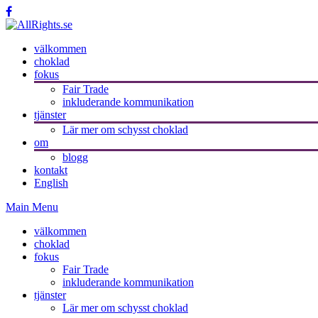
välkommen
choklad
fokus
Fair Trade
inkluderande kommunikation
tjänster
Lär mer om schysst choklad
om
blogg
kontakt
English
Main Menu
välkommen
choklad
fokus
Fair Trade
inkluderande kommunikation
tjänster
Lär mer om schysst choklad